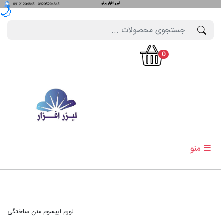
🌙
0
☰ منو
لورم ایپسوم متن ساختگی